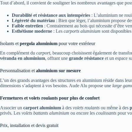
Tout d’abord, il convient de souligner les nombreux avantages que po
Durabilité et résistance aux intempéries
: L’aluminium ne rouil
Légèreté du matériau
: Bien que léger, l’aluminium propose des
Faible entretien
: Contrairement au bois qui nécessite d’être ver
Esthétisme moderne
: Les
carports aluminium
sont disponibles 
Isolants et
pergola aluminium
pour votre extérieur
En complément du
carport
, beaucoup choisissent également de transfo
véranda en aluminium
, offrant une
grande résistance
et un espace su
Personnalisation et
aluminium sur mesure
L’un des grands avantages des structures en aluminium réside dans leu
dimensions s’adaptent à vos besoins. Aude Alu propose une
large ga
Fermetures et volets roulants pour plus de confort
Associer un
carport aluminium
à des
volets roulants
ou même à des
p
privés. Les
volets battants aluminium
ou encore les
coulissants
pour v
Prix, installation et devis gratuit