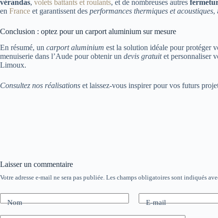
vérandas
,
volets battants et roulants
, et de nombreuses autres
fermetu
en
France
et garantissent des
performances thermiques et acoustiques
,
Conclusion : optez pour un carport aluminium sur mesure
En résumé, un
carport aluminium
est la solution idéale pour protéger vo
menuiserie dans l’Aude pour obtenir un
devis gratuit
et personnaliser 
Limoux.
Consultez nos réalisations
et laissez-vous inspirer pour vos futurs proj
Laisser un commentaire
Votre adresse e-mail ne sera pas publiée.
Les champs obligatoires sont indiqués av
Nom
E-mail