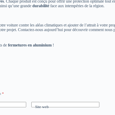
res
. Chaque produit est conçu pour offrir une protection optimale tout 
 ainsi qu’une grande
durabilité
face aux intempéries de la région.
tre voiture contre les aléas climatiques et ajouter de l’attrait à votre pr
votre projet. Contactez-nous aujourd’hui pour découvrir comment nou
ets de
fermetures en aluminium
!
ec
*
Site web