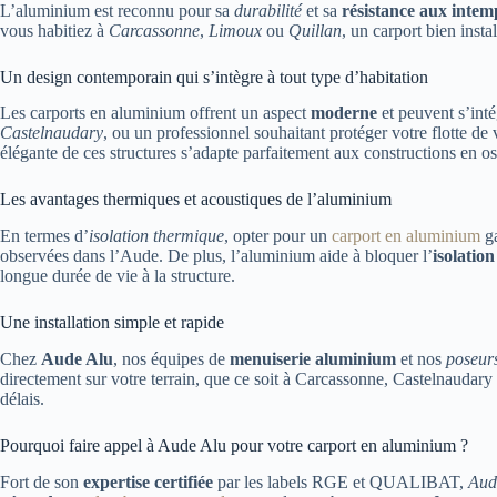
L’aluminium est reconnu pour sa
durabilité
et sa
résistance aux intem
vous habitiez à
Carcassonne
,
Limoux
ou
Quillan
, un carport bien insta
Un design contemporain qui s’intègre à tout type d’habitation
Les carports en aluminium offrent un aspect
moderne
et peuvent s’inté
Castelnaudary
, ou un professionnel souhaitant protéger votre flotte de
élégante de ces structures s’adapte parfaitement aux constructions en o
Les avantages thermiques et acoustiques de l’aluminium
En termes d’
isolation thermique
, opter pour un
carport en aluminium
ga
observées dans l’Aude. De plus, l’aluminium aide à bloquer l’
isolatio
longue durée de vie à la structure.
Une installation simple et rapide
Chez
Aude Alu
, nos équipes de
menuiserie aluminium
et nos
poseurs
directement sur votre terrain, que ce soit à Carcassonne, Castelnauda
délais.
Pourquoi faire appel à Aude Alu pour votre carport en aluminium ?
Fort de son
expertise certifiée
par les labels RGE et QUALIBAT,
Aud