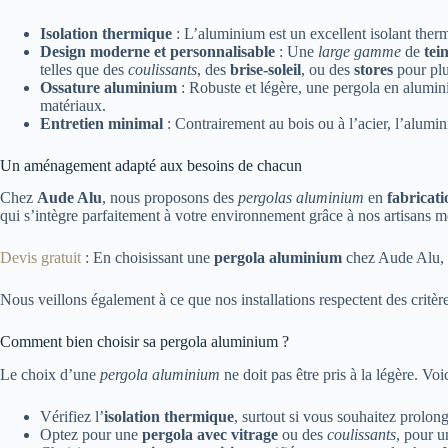
Isolation thermique
: L’aluminium est un excellent isolant thermi
Design moderne et personnalisable
: Une
large gamme
de
tei
telles que des
coulissants
, des
brise-soleil
, ou des
stores
pour plu
Ossature aluminium
: Robuste et légère, une pergola en alumini
matériaux.
Entretien minimal
: Contrairement au bois ou à l’acier, l’alumin
Un aménagement adapté aux besoins de chacun
Chez
Aude Alu
, nous proposons des
pergolas aluminium
en
fabricat
qui s’intègre parfaitement à votre environnement grâce à nos artisans m
Devis gratuit
: En choisissant une
pergola aluminium
chez Aude Alu, v
Nous veillons également à ce que nos installations respectent des critères
Comment bien choisir sa pergola aluminium ?
Le choix d’une
pergola aluminium
ne doit pas être pris à la légère. Vo
Vérifiez l’
isolation thermique
, surtout si vous souhaitez prolong
Optez pour une
pergola avec vitrage
ou des
coulissants
, pour u