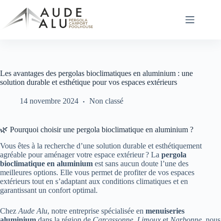
Passer
au
contenu
Les avantages des pergolas bioclimatiques en aluminium : une
solution durable et esthétique pour vos espaces extérieurs
14 novembre 2024
Non classé
🌿 Pourquoi choisir une pergola bioclimatique en aluminium ?
Vous êtes à la recherche d’une solution durable et esthétiquement
agréable pour aménager votre espace extérieur ? La
pergola
bioclimatique en aluminium
est sans aucun doute l’une des
meilleures options. Elle vous permet de profiter de vos espaces
extérieurs tout en s’adaptant aux conditions climatiques et en
garantissant un confort optimal.
Chez
Aude Alu
, notre entreprise spécialisée en
menuiseries
aluminium
dans la région de
Carcassonne
,
Limoux
et
Narbonne
, nous