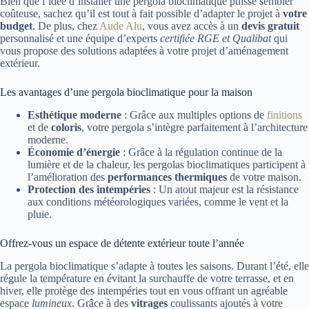
Bien que l’idée d’installer une pergola bioclimatique puisse sembler
coûteuse, sachez qu’il est tout à fait possible d’adapter le projet à
votre
budget
. De plus, chez
Aude Alu
, vous avez accès à un
devis gratuit
personnalisé et une équipe d’experts
certifiée RGE et Qualibat
qui
vous propose des solutions adaptées à votre projet d’aménagement
extérieur.
Les avantages d’une pergola bioclimatique pour la maison
Esthétique moderne
: Grâce aux multiples options de
finitions
et de
coloris
, votre pergola s’intègre parfaitement à l’architecture
moderne.
Économie d’énergie
: Grâce à la régulation continue de la
lumière et de la chaleur, les pergolas bioclimatiques participent à
l’amélioration des
performances thermiques
de votre maison.
Protection des intempéries
: Un atout majeur est la résistance
aux conditions météorologiques variées, comme le vent et la
pluie.
Offrez-vous un espace de détente extérieur toute l’année
La pergola bioclimatique s’adapte à toutes les saisons. Durant l’été, elle
régule la température en évitant la surchauffe de votre terrasse, et en
hiver, elle protège des intempéries tout en vous offrant un agréable
espace
lumineux
. Grâce à des
vitrages
coulissants ajoutés à votre