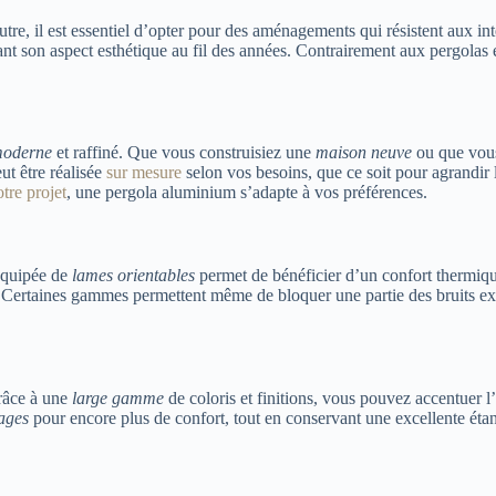
re, il est essentiel d’opter pour des aménagements qui résistent aux int
ant son aspect esthétique au fil des années. Contrairement aux pergolas
moderne
et raffiné. Que vous construisiez une
maison neuve
ou que vous 
ut être réalisée
sur mesure
selon vos besoins, que ce soit pour agrandir
otre projet
, une pergola aluminium s’adapte à vos préférences.
 équipée de
lames orientables
permet de bénéficier d’un confort thermiqu
 Certaines gammes permettent même de bloquer une partie des bruits exté
râce à une
large gamme
de coloris et finitions, vous pouvez accentuer l
rages
pour encore plus de confort, tout en conservant une excellente étan