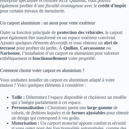
entreprise spécialisée et certifiée
RGE Qualibat
, vous pouvez
également profiter d’une
fiscalité avantageuse
avec le
crédit d’impôt
pour certains travaux de menuiserie.
Un carport aluminium : un atout pour votre extérieur
Outre sa fonction principale de
protection des véhicules
, le carport
peut également être transformé en un espace extérieur convivial.
Ajoutez quelques
éléments décoratifs
et vous obtenez un
abri de
terrasse
pour profiter du jardin. À
Quillan
,
Carcassonne
ou
Narbonne
, l’installation d’un carport en aluminium peut valoriser
esthétiquement et
fonctionnellement
votre propriété.
Comment choisir votre carport en aluminium ?
Vous souhaitez installer un carport en aluminium adapté à votre
maison ? Voici quelques éléments à considérer :
Taille :
Déterminez l’espace disponible et choisissez un modèle
qui s’intègre parfaitement à cet espace.
Personnalisation :
Choisissez parmi une
large gamme
de
coloris, de
finitions laquées
et de
formes ajustables
pour obtenir
un design qui correspond à vos goûts.
Motorisation :
Un
carport motorisé
apporte confort et sécurité
si vous optez pour des fonctionnalités automatisées, comme des