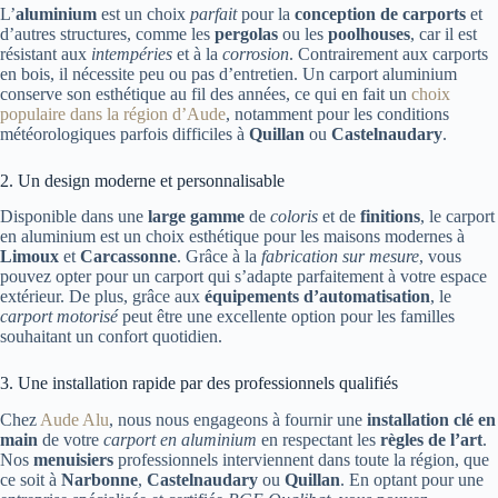
L’
aluminium
est un choix
parfait
pour la
conception de carports
et
d’autres structures, comme les
pergolas
ou les
poolhouses
, car il est
résistant aux
intempéries
et à la
corrosion
. Contrairement aux carports
en bois, il nécessite peu ou pas d’entretien. Un carport aluminium
conserve son esthétique au fil des années, ce qui en fait un
choix
populaire dans la région d’Aude
, notamment pour les conditions
météorologiques parfois difficiles à
Quillan
ou
Castelnaudary
.
2. Un design moderne et personnalisable
Disponible dans une
large gamme
de
coloris
et de
finitions
, le carport
en aluminium est un choix esthétique pour les maisons modernes à
Limoux
et
Carcassonne
. Grâce à la
fabrication sur mesure
, vous
pouvez opter pour un carport qui s’adapte parfaitement à votre espace
extérieur. De plus, grâce aux
équipements d’automatisation
, le
carport motorisé
peut être une excellente option pour les familles
souhaitant un confort quotidien.
3. Une installation rapide par des professionnels qualifiés
Chez
Aude Alu
, nous nous engageons à fournir une
installation clé en
main
de votre
carport en aluminium
en respectant les
règles de l’art
.
Nos
menuisiers
professionnels interviennent dans toute la région, que
ce soit à
Narbonne
,
Castelnaudary
ou
Quillan
. En optant pour une