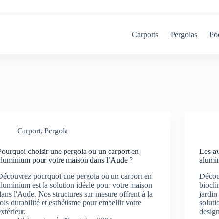
Carports
Pergolas
Po
Carport
,
Pergola
Pourquoi choisir une pergola ou un carport en
Les av
aluminium pour votre maison dans l’Aude ?
alumi
Découvrez pourquoi une pergola ou un carport en
Décou
aluminium est la solution idéale pour votre maison
biocli
dans l'Aude. Nos structures sur mesure offrent à la
jardi
fois durabilité et esthétisme pour embellir votre
soluti
extérieur.
design